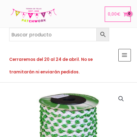
Ir
al
0,00
€
contenido
Cerraremos del 20 al 24 de abril. No se
tramitarán ni enviarán pedidos.