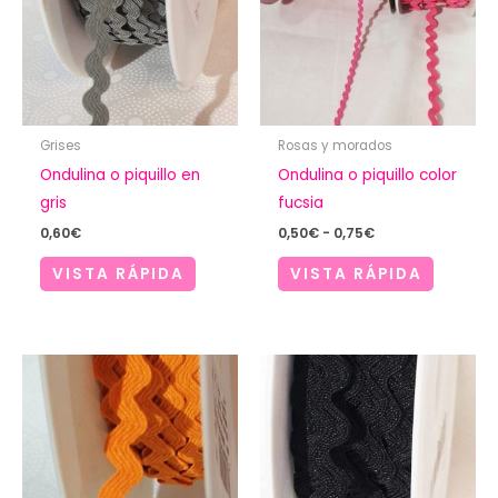
Grises
Rosas y morados
Ondulina o piquillo en
Ondulina o piquillo color
gris
fucsia
Rango
0,60
€
0,50
€
-
0,75
€
de
precios:
VISTA RÁPIDA
VISTA RÁPIDA
desde
0,50€
hasta
0,75€