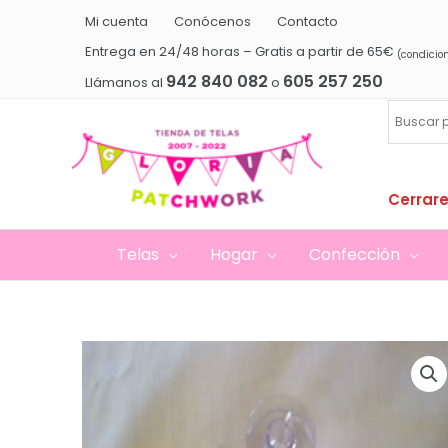
Ir
Mi cuenta
Conócenos
Contacto
al
Entrega en 24/48 horas – Gratis a partir de 65€
(condicio
contenido
942 840 082
605 257 250
Llámanos al
o
Cerrare
Telas
Hogar
Confección