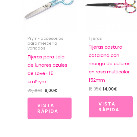
Prym- accesorios
Tijeras
para mercería
Tijeras costura
variados
catalana con
Tijeras para tela
mango de colores
de lunares azules
en rosa multicolor
de Love- 15
152mm
cmPrym
El
El
16,95
€
14,00
€
El
El
22,00
€
19,00
€
precio
precio
precio
precio
original
actual
original
actual
VISTA
era:
es:
VISTA
era:
es:
RÁPIDA
16,95€.
14,00€.
RÁPIDA
22,00€.
19,00€.