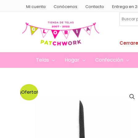
Ir
Mi cuenta
Conócenos
Contacto
Entrega en 2
al
contenido
Cerrare
Telas
Hogar
Confección
¡Oferta!