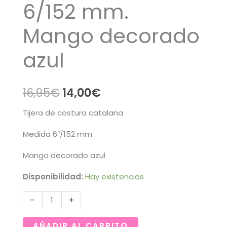
6/152 mm.
Mango decorado
azul
El
El
16,95
€
14,00
€
precio
precio
Tijera de costura catalana
original
actual
Medida 6″/152 mm.
era:
es:
Mango decorado azul
16,95€.
14,00€.
Disponibilidad:
Hay existencias
Tijera
-
+
de
costura
AÑADIR AL CARRITO