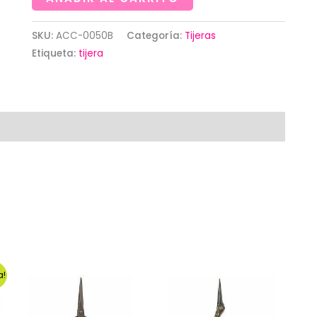
6/152
mm.
SKU:
ACC-0050B
Categoría:
Tijeras
Etiqueta:
tijera
Mango
decorado
azul
cantidad
a!