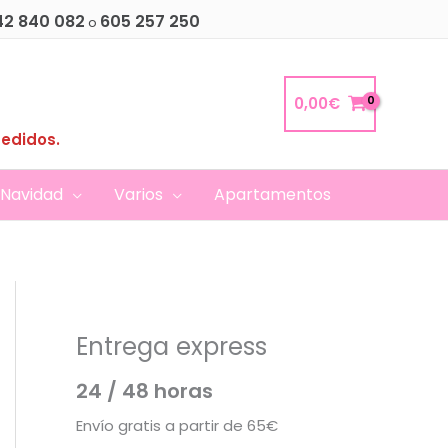
42 840 082
605 257 250
o
0,00
€
pedidos.
Navidad
Varios
Apartamentos
Entrega express
24 / 48 horas
Envío gratis a partir de 65€