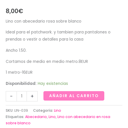
8,00
€
Lino con abecedario rosa sobre blanco
Ideal para el patchwork. y tambien para pantalones o
prendas o vestir o detalles para la casa
Ancho 1.50.
Cortamos de medio en medio metro.8EUR
1 metro-16EUR
Disponibilidad:
Hay existencias
Lino
-
+
AÑADIR AL CARRITO
con
abecedario
SKU:
LIN-039
Categoría:
Lino
en
Etiquetas:
Abecedario
,
Lino
,
Lino con abecedario en rosa
rosa
sobre blanco