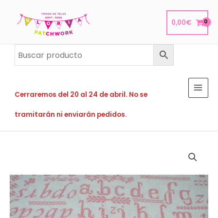
Ir
al
0,00
€
contenido
Cerraremos del 20 al 24 de abril. No se
tramitarán ni enviarán pedidos.