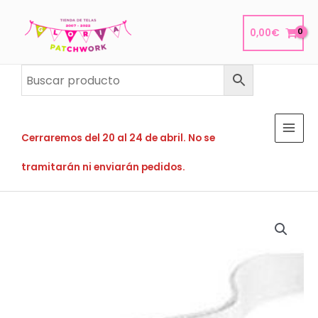
Ir
al
0,00
€
contenido
Cerraremos del 20 al 24 de abril. No se
tramitarán ni enviarán pedidos.