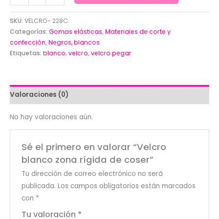
blanco
zona
SKU:
VELCRO- 228C
rígida
Categorías:
Gomas elásticas
,
Materiales de corte y
de
confección
,
Negros, blancos
Etiquetas:
blanco
,
velcro
,
velcro pegar
coser
cantidad
Valoraciones (0)
No hay valoraciones aún.
Sé el primero en valorar “Velcro
blanco zona rígida de coser”
Tu dirección de correo electrónico no será
publicada.
Los campos obligatorios están marcados
con
*
Tu valoración
*