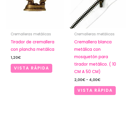
Cremalleras metálicas
Cremalleras metálicas
Tirador de cremallera
Cremallera blanca
con plancha metálica
metálica con
mosquetón para
1,20
€
tirador metálico. ( 10
VISTA RÁPIDA
CM A 50 CM)
Rango
2,00
€
-
4,00
€
de
precios:
VISTA RÁPIDA
desde
2,00€
hasta
4,00€