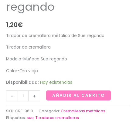
regando
1,20
€
Tirador de cremallera métalico de Sue regando
Tirador de cremallera
Modelo-Muñeca Sue regando
Color-Oro viejo
Disponibilidad:
Hay existencias
Tirador
-
+
AÑADIR AL CARRITO
de
cremallera
SKU:
CRE-9610
Categoría:
Cremalleras metálicas
métalico
Etiquetas:
sue
,
Tiradores cremalleras
de
Sue