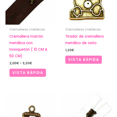
Cremalleras metálicas
Cremalleras metálicas
Cremallera marrón
Tirador de cremallera
metálica con
metálico de osito
mosquetón ( 10 CM A
1,20
€
50 CM)
VISTA RÁPIDA
Rango
2,00
€
-
3,20
€
de
precios:
VISTA RÁPIDA
desde
2,00€
hasta
3,20€