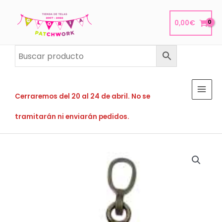
Ir
al
0,00
€
contenido
Cerraremos del 20 al 24 de abril. No se
tramitarán ni enviarán pedidos.