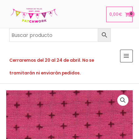
Ir
al
0,00
€
contenido
Cerraremos del 20 al 24 de abril. No se
tramitarán ni enviarán pedidos.