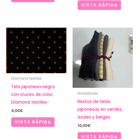
VISTA RÁPIDA
Diamond textiles
Tela japonesa negra
Novedades
con cruces de color.
Restos de telas
Diamond textiles-
japonesas en verdes,
4,00
€
azules y beiges
VISTA RÁPIDA
10,00
€
VISTA RÁPIDA