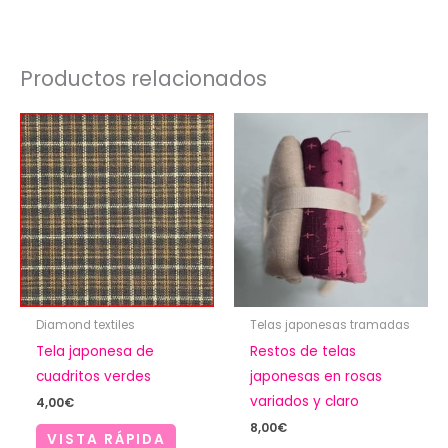
Productos relacionados
Diamond textiles
Telas japonesas tramadas
Tela japonesa de
Restos de telas
cuadritos verdes
japonesas en rosas
variados y claro
4,00
€
8,00
€
VISTA RÁPIDA