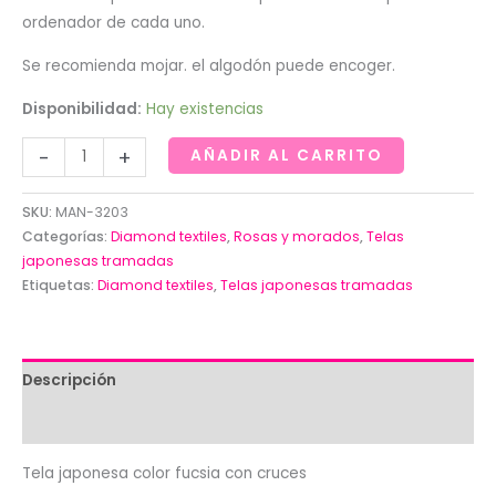
ordenador de cada uno.
Se recomienda mojar. el algodón puede encoger.
Disponibilidad:
Hay existencias
Tela
-
+
AÑADIR AL CARRITO
japonesa
color
SKU:
MAN-3203
fucsia
Categorías:
Diamond textiles
,
Rosas y morados
,
Telas
con
japonesas tramadas
Etiquetas:
Diamond textiles
,
Telas japonesas tramadas
cruces.Diamond
textil.-
cantidad
Descripción
Valoraciones (0)
Tela japonesa color fucsia con cruces