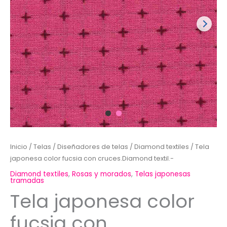
Inicio
/
Telas
/
Diseñadores de telas
/
Diamond textiles
/ Tela
japonesa color fucsia con cruces.Diamond textil.-
Diamond textiles
,
Rosas y morados
,
Telas japonesas
tramadas
Tela japonesa color
fucsia con