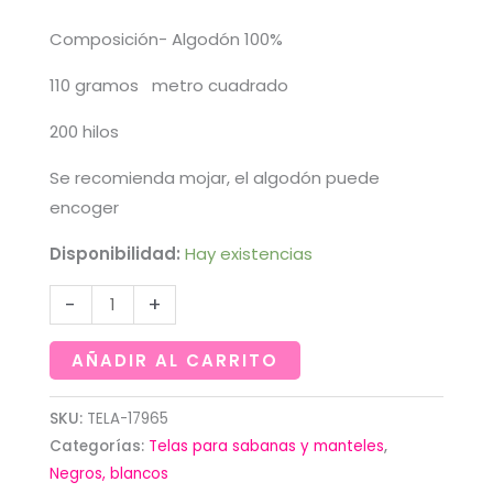
Composición- Algodón 100%
110 gramos metro cuadrado
200 hilos
Se recomienda mojar, el algodón puede
encoger
Disponibilidad:
Hay existencias
Tela
-
+
de
sabana
AÑADIR AL CARRITO
blanca
Ama
SKU:
TELA-17965
Categorías:
Telas para sabanas y manteles
,
(
Negros, blancos
100%