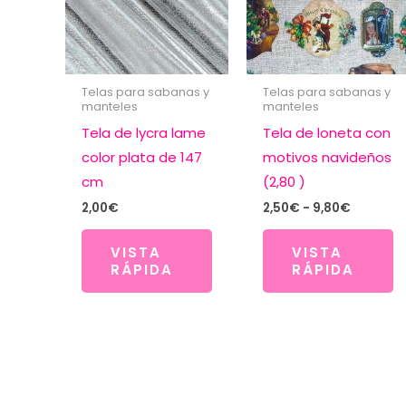
Telas para sabanas y
Telas para sabanas y
manteles
manteles
Tela de lycra lame
Tela de loneta con
color plata de 147
motivos navideños
cm
(2,80 )
Rango
2,00
€
2,50
€
-
9,80
€
de
precios:
VISTA
VISTA
desde
RÁPIDA
RÁPIDA
2,50€
hasta
9,80€