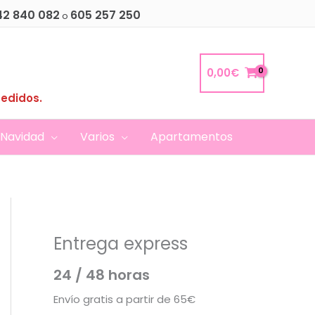
42 840 082
605 257 250
o
0,00
€
pedidos.
Navidad
Varios
Apartamentos
Entrega express
24 / 48 horas
Envío gratis a partir de 65€