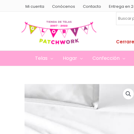
Ir
Mi cuenta
Conócenos
Contacto
Entrega en 2
al
contenido
Cerrare
Telas
Hogar
Confección