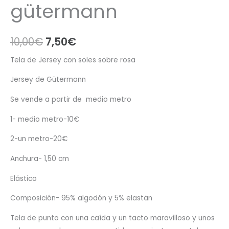
gütermann
El
El
10,00
€
7,50
€
precio
precio
Tela de Jersey con soles sobre rosa
original
actual
Jersey de Gütermann
era:
es:
Se vende a partir de medio metro
10,00€.
7,50€.
1- medio metro-10€
2-un metro-20€
Anchura- 1,50 cm
Elástico
Composición- 95% algodón y 5% elastän
Tela de punto con una caída y un tacto maravilloso y unos