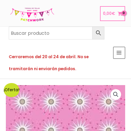
Ir
al
0,00
€
contenido
Cerraremos del 20 al 24 de abril. No se
tramitarán ni enviarán pedidos.
¡Oferta!