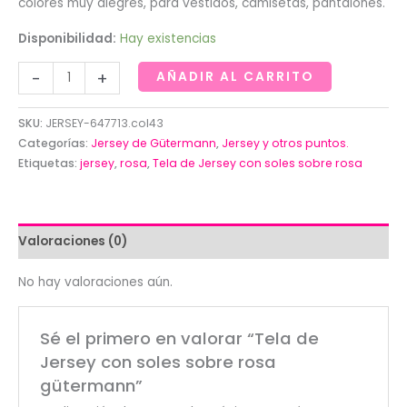
colores muy alegres, para vestidos, camisetas, pantalones.
Disponibilidad:
Hay existencias
Tela
-
+
AÑADIR AL CARRITO
de
Jersey
SKU:
JERSEY-647713.col43
con
Categorías:
Jersey de Gütermann
,
Jersey y otros puntos.
soles
Etiquetas:
jersey
,
rosa
,
Tela de Jersey con soles sobre rosa
sobre
rosa
gütermann
Valoraciones (0)
cantidad
No hay valoraciones aún.
Sé el primero en valorar “Tela de
Jersey con soles sobre rosa
gütermann”