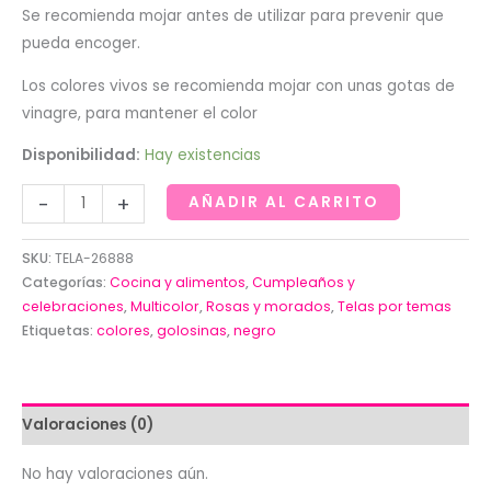
Se recomienda mojar antes de utilizar para prevenir que
pueda encoger.
Los colores vivos se recomienda mojar con unas gotas de
vinagre, para mantener el color
Disponibilidad:
Hay existencias
Tela
-
+
AÑADIR AL CARRITO
de
golosinas
SKU:
TELA-26888
de
Categorías:
Cocina y alimentos
,
Cumpleaños y
colores
celebraciones
,
Multicolor
,
Rosas y morados
,
Telas por temas
Etiquetas:
colores
,
golosinas
,
negro
sobre
negro
de
Quilting
Valoraciones (0)
treasures
cantidad
No hay valoraciones aún.