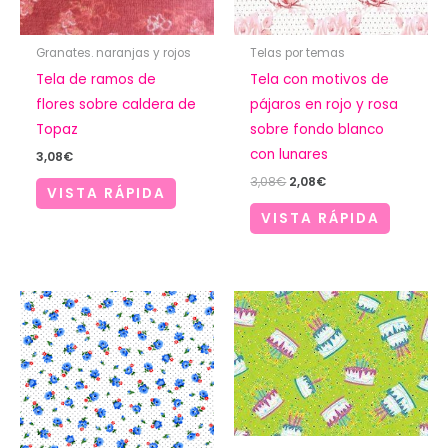
Granates. naranjas y rojos
Telas por temas
Tela de ramos de
Tela con motivos de
flores sobre caldera de
pájaros en rojo y rosa
Topaz
sobre fondo blanco
con lunares
3,08
€
El
El
3,08
€
2,08
€
VISTA RÁPIDA
precio
precio
original
actual
VISTA RÁPIDA
era:
es:
3,08€.
2,08€.