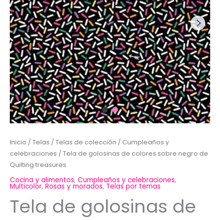
Inicio
/
Telas
/
Telas de colección
/
Cumpleaños y
celebraciones
/ Tela de golosinas de colores sobre negro de
Quilting treasures
Cocina y alimentos
,
Cumpleaños y celebraciones
,
Multicolor
,
Rosas y morados
,
Telas por temas
Tela de golosinas de