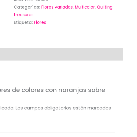
Categorías:
Flores variadas
,
Multicolor
,
Quilting
con
treasures
naranjas
Etiqueta:
Flores
sobre
claro
.
Quilting
treasures
cantidad
lores de colores con naranjas sobre
licada.
Los campos obligatorios están marcados