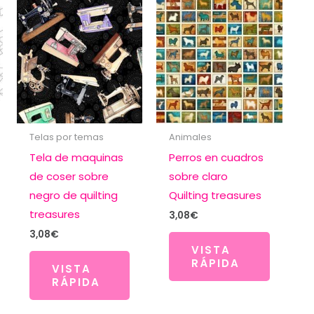
Telas por temas
Animales
Tela de maquinas
Perros en cuadros
de coser sobre
sobre claro
negro de quilting
Quilting treasures
treasures
3,08
€
3,08
€
VISTA
RÁPIDA
VISTA
RÁPIDA