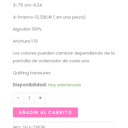
3-75 cm-9.24
4-1metro-12.32EUR ( en una pieza)
Algodón 100%
Anchura 1.10
Los colores pueden cambiar dependiendo de la
pantalla de ordenador de cada uno.
Quilting treasures
Disponibilidad:
Hay existencias
Tela
-
+
de
flores
AÑADIR AL CARRITO
de
colores
SKU:
TELA-23638