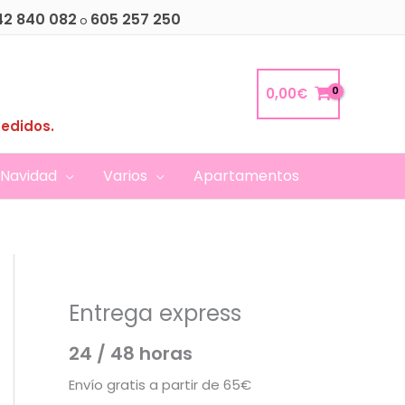
42 840 082
605 257 250
o
0,00
€
pedidos.
Navidad
Varios
Apartamentos
Entrega express
24 / 48 horas
Envío gratis a partir de 65€