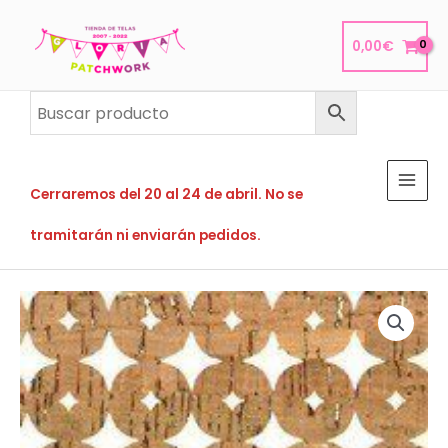
Ir
al
0,00
€
contenido
Cerraremos del 20 al 24 de abril. No se
tramitarán ni enviarán pedidos.