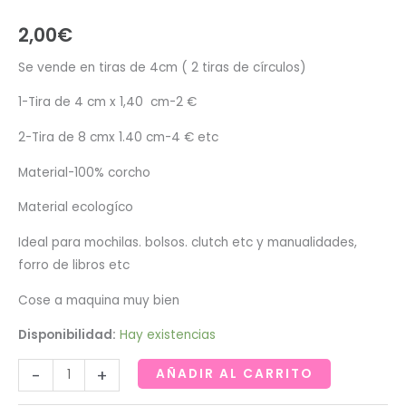
2,00
€
Se vende en tiras de 4cm ( 2 tiras de círculos)
1-Tira de 4 cm x 1,40 cm-2 €
2-Tira de 8 cmx 1.40 cm-4 € etc
Material-100% corcho
Material ecologíco
Ideal para mochilas. bolsos. clutch etc y manualidades,
forro de libros etc
Cose a maquina muy bien
Disponibilidad:
Hay existencias
Tela
-
+
AÑADIR AL CARRITO
de