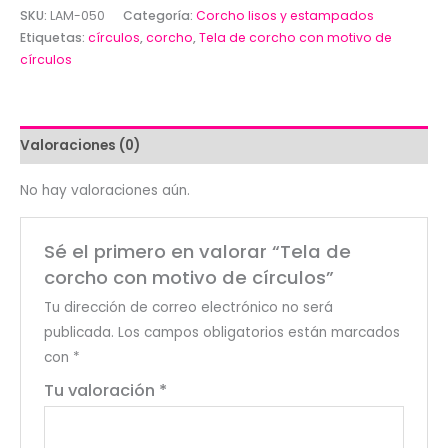
corcho
SKU:
LAM-050
Categoría:
Corcho lisos y estampados
con
Etiquetas:
círculos
,
corcho
,
Tela de corcho con motivo de
motivo
círculos
de
círculos
cantidad
Valoraciones (0)
No hay valoraciones aún.
Sé el primero en valorar “Tela de
corcho con motivo de círculos”
Tu dirección de correo electrónico no será
publicada.
Los campos obligatorios están marcados
con
*
Tu valoración
*