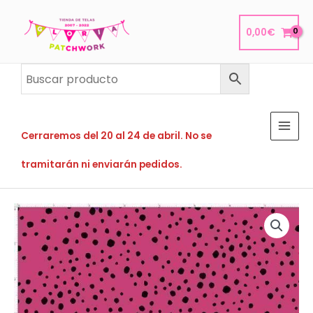
Ir
al
0,00
€
contenido
Cerraremos del 20 al 24 de abril. No se
tramitarán ni enviarán pedidos.