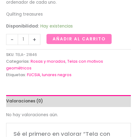
ordenador de cada uno.
Quilting treasures
Disponibilidad:
Hay existencias
Tela
-
+
AÑADIR AL CARRITO
con
lunares
SKU:
TELA- 21846
negros
Categorías:
Rosas y morados
,
Telas con motivos
sobre
geométricos
Etiquetas:
FUCSIA
,
lunares negros
fucsia.Quilting
treasures
cantidad
Valoraciones (0)
No hay valoraciones aún.
Sé el primero en valorar “Tela con