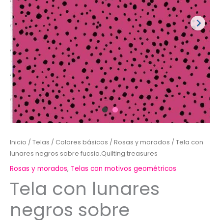
Inicio
/
Telas
/
Colores básicos
/
Rosas y morados
/ Tela con
lunares negros sobre fucsia.Quilting treasures
Rosas y morados
,
Telas con motivos geométricos
Tela con lunares
negros sobre