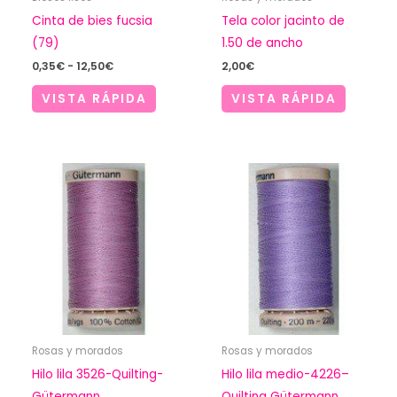
Cinta de bies fucsia
Tela color jacinto de
(79)
1.50 de ancho
Rango
0,35
€
-
12,50
€
2,00
€
de
precios:
VISTA RÁPIDA
VISTA RÁPIDA
desde
0,35€
hasta
12,50€
Rosas y morados
Rosas y morados
Hilo lila 3526-Quilting-
Hilo lila medio-4226–
Gütermann
Quilting Gütermann