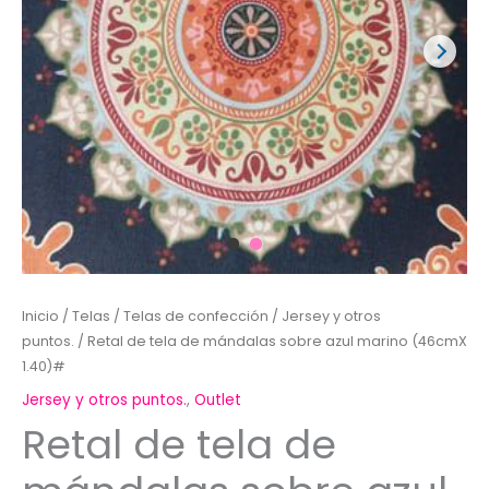
Inicio
/
Telas
/
Telas de confección
/
Jersey y otros
puntos.
/ Retal de tela de mándalas sobre azul marino (46cmX
1.40)#
Jersey y otros puntos.
,
Outlet
Retal de tela de