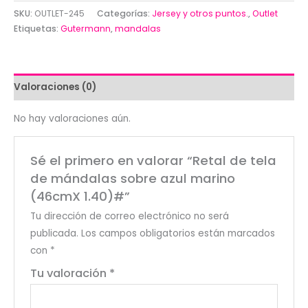
tela
SKU:
OUTLET-245
Categorías:
Jersey y otros puntos.
,
Outlet
de
Etiquetas:
Gutermann
,
mandalas
mándalas
sobre
azul
Valoraciones (0)
marino
(46cmX
No hay valoraciones aún.
1.40)#
cantidad
Sé el primero en valorar “Retal de tela
de mándalas sobre azul marino
(46cmX 1.40)#”
Tu dirección de correo electrónico no será
publicada.
Los campos obligatorios están marcados
con
*
Tu valoración
*