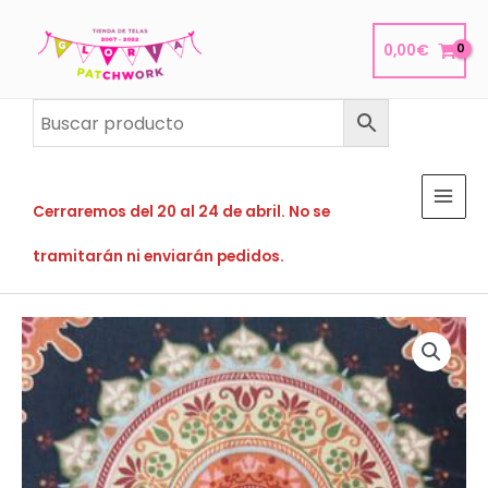
Ir
al
0,00
€
contenido
Cerraremos del 20 al 24 de abril. No se
tramitarán ni enviarán pedidos.