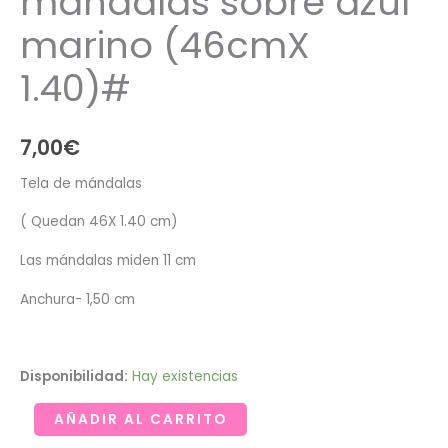
mándalas sobre azul
marino (46cmX
1.40)#
7,00
€
Tela de mándalas
( Quedan 46X 1.40 cm)
Las mándalas miden 11 cm
Anchura- 1,50 cm
Disponibilidad:
Hay existencias
Retal
AÑADIR AL CARRITO
de