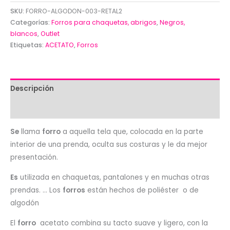
tela
SKU:
FORRO-ALGODON-003-RETAL2
de
Categorías:
Forros para chaquetas, abrigos
,
Negros,
blancos
,
Outlet
forro
Etiquetas:
ACETATO
,
Forros
color
negro
de
algodón
Descripción
un
Valoraciones (0)
metro
x
Se
llama
forro
a aquella tela que, colocada en la parte
1.50
interior de una prenda, oculta sus costuras y le da mejor
cm
presentación.
cantidad
Es
utilizada en chaquetas, pantalones y en muchas otras
prendas. … Los
forros
están hechos de poliéster o de
algodón
El
forro
acetato combina su tacto suave y ligero, con la