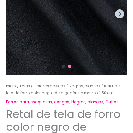
Inicio
/
Telas
/
Colores básicos
/
Negros, blancos
/ Retal de
tela de forro color negro de algodón un metro x 1.50 cm
Forros para chaquetas, abrigos
,
Negros, blancos
,
Outlet
Retal de tela de forro
color negro de