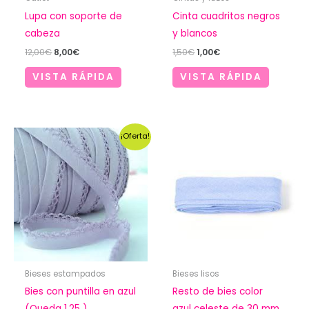
Lupa con soporte de
Cinta cuadritos negros
cabeza
y blancos
El
El
El
El
12,00
€
8,00
€
1,50
€
1,00
€
precio
precio
precio
precio
original
actual
original
actual
VISTA RÁPIDA
VISTA RÁPIDA
era:
es:
era:
es:
12,00€.
8,00€.
1,50€.
1,00€.
¡Oferta!
Bieses estampados
Bieses lisos
Bies con puntilla en azul
Resto de bies color
(Queda 1,25 )
azul celeste de 30 mm