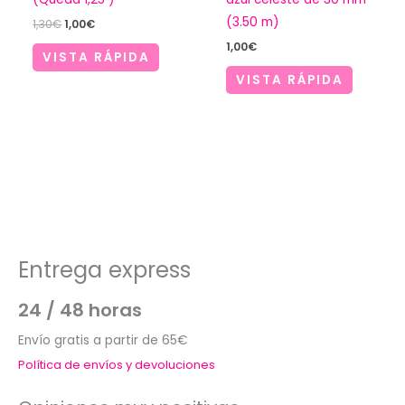
(3.50 m)
El
El
1,30
€
1,00
€
precio
precio
1,00
€
original
actual
VISTA RÁPIDA
era:
es:
VISTA RÁPIDA
1,30€.
1,00€.
Entrega express
24 / 48 horas
Envío gratis a partir de 65€
Política de envíos y devoluciones