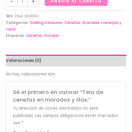
-
+
AÑADIR AL CARRITO
de
cenefas
SKU:
TELA-20300V-
en
Categorías:
Quilting treasures
,
Cenefas
,
Granates. naranjas y
morados
rojos
Etiquetas:
Cenefas
,
morado
y
lilas.
cantidad
Valoraciones (0)
No hay valoraciones aún.
Sé el primero en valorar “Tela de
cenefas en morados y lilas.”
Tu dirección de correo electrónico no será
publicada.
Los campos obligatorios están marcados
con
*