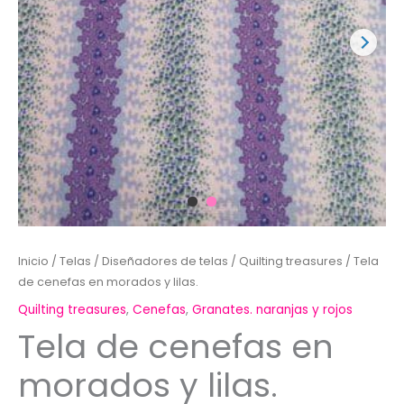
Inicio
/
Telas
/
Diseñadores de telas
/
Quilting treasures
/ Tela
de cenefas en morados y lilas.
Quilting treasures
,
Cenefas
,
Granates. naranjas y rojos
Tela de cenefas en
morados y lilas.