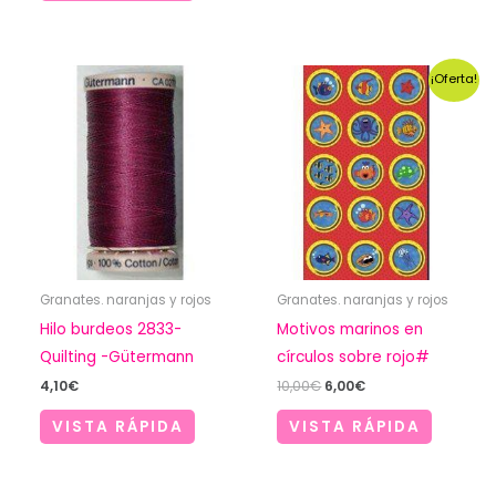
¡Oferta!
Granates. naranjas y rojos
Granates. naranjas y rojos
Hilo burdeos 2833-
Motivos marinos en
Quilting -Gütermann
círculos sobre rojo#
El
El
4,10
€
10,00
€
6,00
€
precio
precio
original
actual
VISTA RÁPIDA
VISTA RÁPIDA
era:
es:
10,00€.
6,00€.