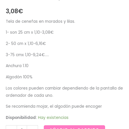
3,08
€
Tela de cenefas en morados y lilas.
1- son 25 cm x 1,10-3,08€
2- 50 cm x 1,10-6,16€
3-75 cmx 1,10-9,24€…..
Anchura 1.10
Algodón 100%
Los colores pueden cambiar dependiendo de la pantalla de
ordenador de cada uno.
Se recomienda mojar, el algodón puede encoger
Disponibilidad:
Hay existencias
Tela