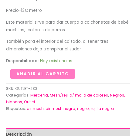
Precio-13€ metro
Este material sirve para dar cuerpo a colchonetas de bebé,
mochilas, collares de perros.
También para el interior del calzado, al tener tres
dimensiones deja transpirar el sudor
Disponibilidad:
Hay existencias
Retal
AÑADIR AL CARRITO
de
AIR
SKU:
OUTLET-233
MESH-
Categorías:
Mercería
,
Mesh/rejilla/ malla de colores
,
Negros,
blancos
,
Outlet
Tejido
Etiquetas:
air mesh
,
air mesh negro
,
negro
,
rejilla negra
de
espuma
en
rejilla
Descripción