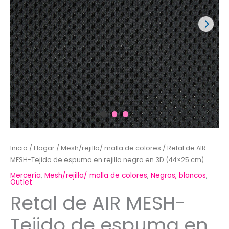
Inicio
/
Hogar
/
Mesh/rejilla/ malla de colores
/ Retal de AIR
MESH-Tejido de espuma en rejilla negra en 3D (44×25 cm)
Mercería
,
Mesh/rejilla/ malla de colores
,
Negros, blancos
,
Outlet
Retal de AIR MESH-
Tejido de espuma en