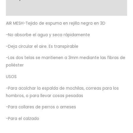
negra
Valoraciones (0)
en
3D
AIR MESH-Tejido de espuma en rejilla negra en 3D
(44x25
cm)
-No absorbe el agua y seca rápidamente
cantidad
-Deja circular el aire. Es transpirable
-Las dos telas se mantienen a 3mm mediante las fibras de
poliéster
USOS
-Para acolchar la espalda de mochilas, correas para los
hombros, o para llevar cosas pesadas
-Para collares de perros o arneses
-Para el calzado