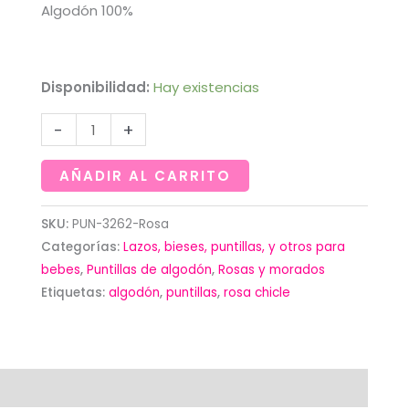
Algodón 100%
Disponibilidad:
Hay existencias
Puntilla
-
+
rosa
chicle
AÑADIR AL CARRITO
de
algodón
SKU:
PUN-3262-Rosa
Categorías:
Lazos, bieses, puntillas, y otros para
de
bebes
,
Puntillas de algodón
,
Rosas y morados
1
Etiquetas:
algodón
,
puntillas
,
rosa chicle
cm
cantidad