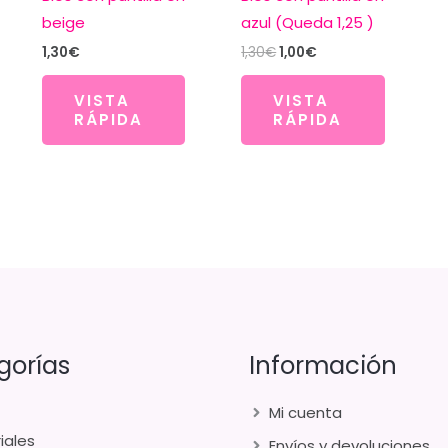
beige
azul (Queda 1,25 )
El
El
1,30
€
1,30
€
1,00
€
precio
precio
original
actual
VISTA
VISTA
era:
es:
RÁPIDA
RÁPIDA
1,30€.
1,00€.
gorías
Información
Mi cuenta
iales
Envíos y devoluciones