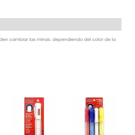
colores
(Blanca)
cantidad
eden cambiar las minas. dependiendo del color de la