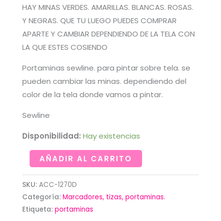
HAY MINAS VERDES. AMARILLAS. BLANCAS. ROSAS.
Y NEGRAS. QUE TU LUEGO PUEDES COMPRAR
APARTE Y CAMBIAR DEPENDIENDO DE LA TELA CON
LA QUE ESTES COSIENDO
Portaminas sewline. para pintar sobre tela. se
pueden cambiar las minas. dependiendo del
color de la tela donde vamos a pintar.
Sewline
Disponibilidad:
Hay existencias
Portaminas
AÑADIR AL CARRITO
sewline
con
SKU:
ACC-1270D
minas
Categoría:
Marcadores, tizas, portaminas.
de
Etiqueta:
portaminas