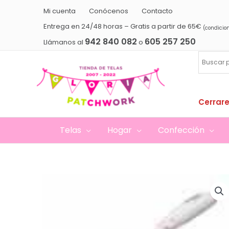
Ir
Mi cuenta
Conócenos
Contacto
al
Entrega en 24/48 horas – Gratis a partir de 65€
(condicio
contenido
942 840 082
605 257 250
Llámanos al
o
Cerrare
Telas
Hogar
Confección