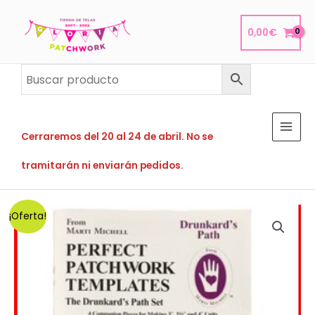
Ir
al
0,00
€
contenido
Cerraremos del 20 al 24 de abril. No se
tramitarán ni enviarán pedidos.
¡Oferta!