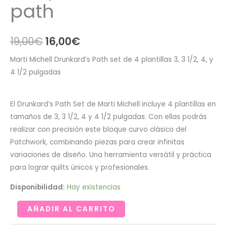
path
El
El
19,00
€
16,00
€
precio
precio
Marti Michell Drunkard’s Path set de 4 plantillas 3, 3 1/2, 4, y
4 1/2 pulgadas
original
actual
era:
es:
El Drunkard’s Path Set de Marti Michell incluye 4 plantillas en
19,00€.
16,00€.
tamaños de 3, 3 1/2, 4 y 4 1/2 pulgadas. Con ellas podrás
realizar con precisión este bloque curvo clásico del
Patchwork, combinando piezas para crear infinitas
variaciones de diseño. Una herramienta versátil y práctica
para lograr quilts únicos y profesionales.
Disponibilidad:
Hay existencias
Perfect
AÑADIR AL CARRITO
patchwork