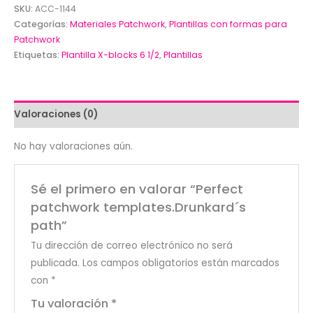
templates.Drunkard
SKU:
ACC-1144
´s
Categorías:
Materiales Patchwork
,
Plantillas con formas para
Patchwork
path
Etiquetas:
Plantilla X-blocks 6 1/2
,
Plantillas
cantidad
Valoraciones (0)
No hay valoraciones aún.
Sé el primero en valorar “Perfect
patchwork templates.Drunkard´s
path”
Tu dirección de correo electrónico no será
publicada.
Los campos obligatorios están marcados
con
*
Tu valoración
*