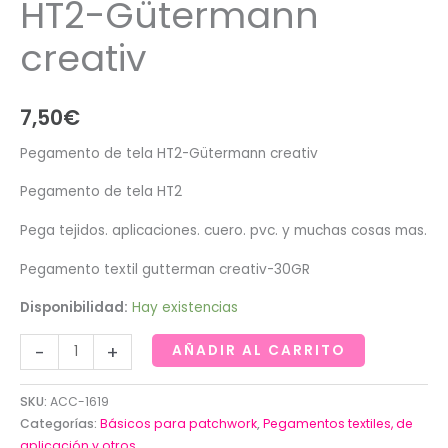
HT2-Gütermann
creativ
7,50
€
Pegamento de tela HT2-Gütermann creativ
Pegamento de tela HT2
Pega tejidos. aplicaciones. cuero. pvc. y muchas cosas mas.
Pegamento textil gutterman creativ-30GR
Disponibilidad:
Hay existencias
Pegamento
-
+
AÑADIR AL CARRITO
de
tela
SKU:
ACC-1619
HT2-
Categorías:
Básicos para patchwork
,
Pegamentos textiles, de
Gütermann
aplicación y otros