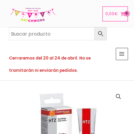
Ir
al
0,00
€
contenido
Cerraremos del 20 al 24 de abril. No se
tramitarán ni enviarán pedidos.