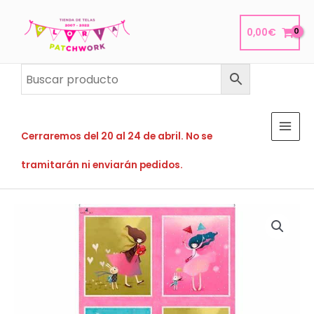
Ir
al
0,00
€
contenido
Cerraremos del 20 al 24 de abril. No se
tramitarán ni enviarán pedidos.