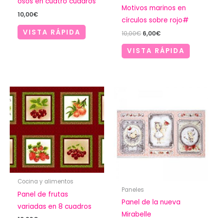
osos en cuatro cuadros
Motivos marinos en
10,00
€
círculos sobre rojo#
VISTA RÁPIDA
El
El
10,00
€
6,00
€
precio
precio
original
actual
VISTA RÁPIDA
era:
es:
10,00€.
6,00€.
Cocina y alimentos
Paneles
Panel de frutas
Panel de la nueva
variadas en 8 cuadros
Mirabelle