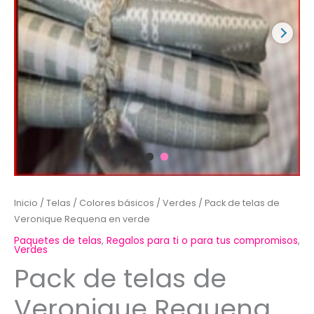
Inicio
/
Telas
/
Colores básicos
/
Verdes
/ Pack de telas de
Veronique Requena en verde
Paquetes de telas
,
Regalos para ti o para tus compromisos
,
Verdes
Pack de telas de
Veronique Requena