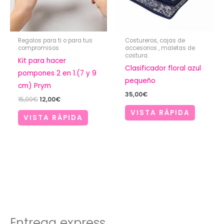
Regalos para ti o para tus
Costureros, cajas de
compromisos
accesorios , maletas de
costura.
Kit para hacer
Clasificador floral azul
pompones 2 en 1.(7 y 9
pequeño
cm) Prym
35,00
€
El
El
15,00
€
12,00
€
precio
precio
VISTA RÁPIDA
original
actual
VISTA RÁPIDA
era:
es:
15,00€.
12,00€.
Entrega express