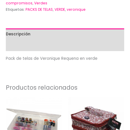
compromisos
,
Verdes
Veronique
Etiquetas:
PACKS DE TELAS
,
VERDE
,
veronique
Requena
en
verde
cantidad
Descripción
Valoraciones (0)
Pack de telas de Veronique Requena en verde
Productos relacionados