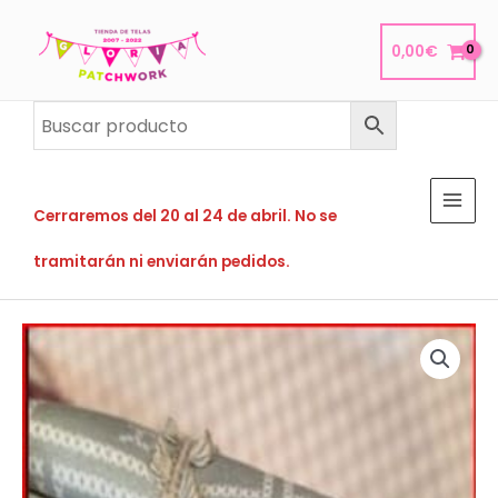
Ir
al
0,00
€
contenido
Cerraremos del 20 al 24 de abril. No se
tramitarán ni enviarán pedidos.