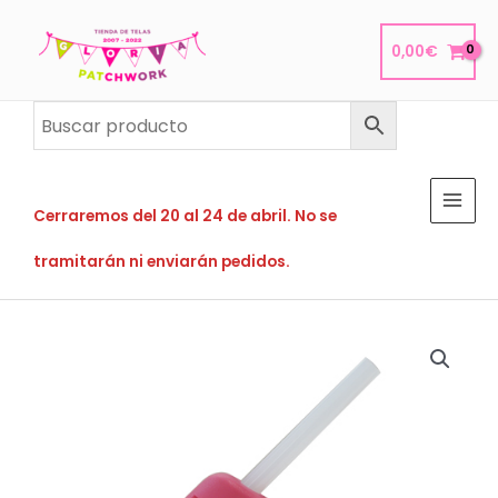
Ir
al
0,00
€
contenido
Cerraremos del 20 al 24 de abril. No se
tramitarán ni enviarán pedidos.