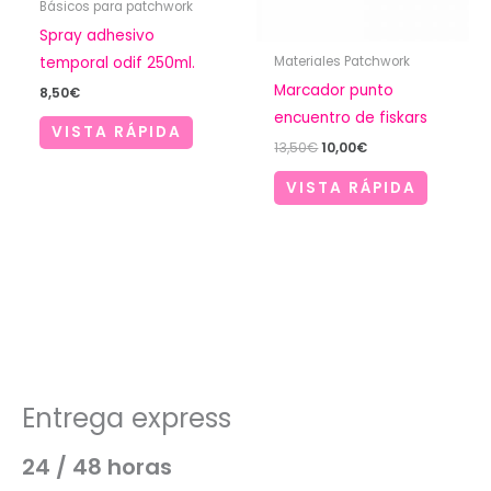
Básicos para patchwork
Spray adhesivo
temporal odif 250ml.
Materiales Patchwork
Marcador punto
8,50
€
encuentro de fiskars
VISTA RÁPIDA
El
El
13,50
€
10,00
€
precio
precio
original
actual
VISTA RÁPIDA
era:
es:
13,50€.
10,00€.
Entrega express
24 / 48 horas