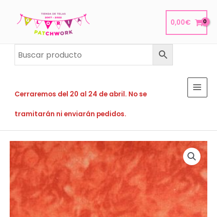
Ir
al
0,00
€
contenido
Cerraremos del 20 al 24 de abril. No se
tramitarán ni enviarán pedidos.