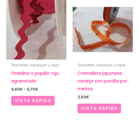
Granates. naranjas y rojos
Granates. naranjas y rojos
Ondulina o piquillo rojo
Cremallera japonesa
agranatado
naranja con puntilla por
metros
Rango
0,60
€
-
0,75
€
de
2,50
€
precios:
VISTA RÁPIDA
desde
VISTA RÁPIDA
0,60€
hasta
0,75€