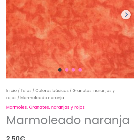
Inicio
/
Telas
/
Colores básicos
/
Granates. naranjas y
rojos
/ Marmoleado naranja
Marmoles
,
Granates. naranjas y rojos
Marmoleado naranja
2,50
€