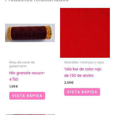
Hilos de coser de
Granates. naranjas y rojos
gutermann
Tela lisa de color rojo
Hilo granate oscuro-
de 1.50 de ancho
4750
2,00
€
1,95
€
VISTA RÁPIDA
VISTA RÁPIDA