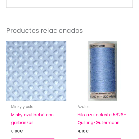
Productos relacionados
Minky y polar
Azules
Minky azul bebé con
Hilo azul celeste 5826–
garbanzos
Quilting-Gütermann
6,00
€
4,10
€