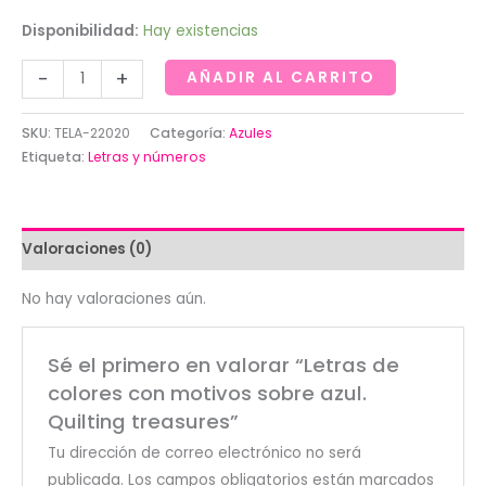
Disponibilidad:
Hay existencias
Letras
-
+
AÑADIR AL CARRITO
de
colores
SKU:
TELA-22020
Categoría:
Azules
con
Etiqueta:
Letras y números
motivos
sobre
azul.
Valoraciones (0)
Quilting
treasures
No hay valoraciones aún.
cantidad
Sé el primero en valorar “Letras de
colores con motivos sobre azul.
Quilting treasures”
Tu dirección de correo electrónico no será
publicada.
Los campos obligatorios están marcados