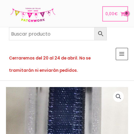
Ir
al
0,00
€
contenido
Cerraremos del 20 al 24 de abril. No se
tramitarán ni enviarán pedidos.