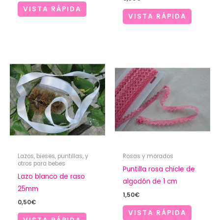
VISTA RÁPIDA
VISTA RÁPIDA
Lazos, bieses, puntillas, y
Rosas y morados
otros para bebes
Puntilla rosa chicle de
Lazo blanco de raso
algodón de 1 cm
25mm
1,50
€
0,50
€
VISTA RÁPIDA