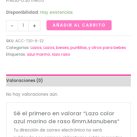
Precio-0.30 metro
Disponibilidad:
Hay existencias
Lazo
-
+
AÑADIR AL CARRITO
color
azul
SKU:
ACC-720-6-22
marino
Categorías:
Lazos
,
Lazos, bieses, puntillas, y otros para bebes
de
Etiquetas:
azul marino
,
lazo raso
raso
6mm.Manubens
cantidad
Valoraciones (0)
No hay valoraciones aún.
Sé el primero en valorar “Lazo color
azul marino de raso 6mm.Manubens”
Tu dirección de correo electrónico no será