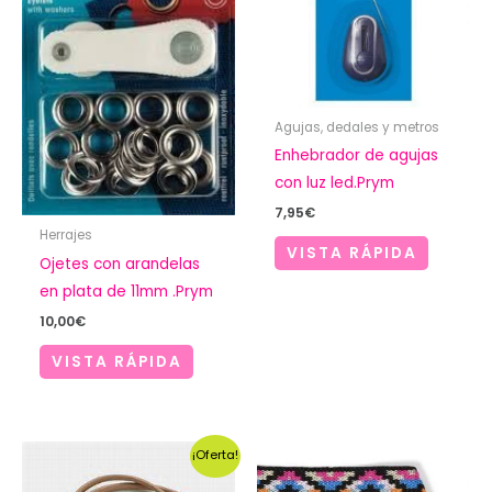
Agujas, dedales y metros
Enhebrador de agujas
con luz led.Prym
7,95
€
Herrajes
VISTA RÁPIDA
Ojetes con arandelas
en plata de 11mm .Prym
10,00
€
VISTA RÁPIDA
¡Oferta!