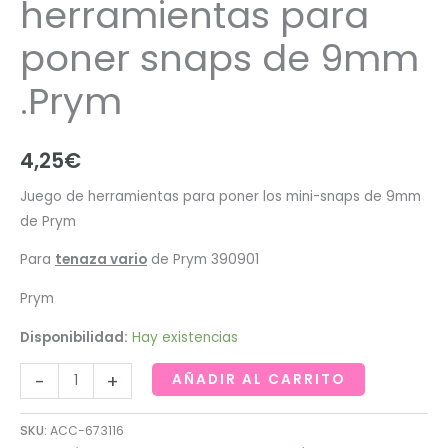
herramientas para
poner snaps de 9mm
.Prym
4,25
€
Juego de herramientas para poner los mini-snaps de 9mm
de Prym
Para
tenaza vario
de Prym 390901
Prym
Disponibilidad:
Hay existencias
Juego
-
+
AÑADIR AL CARRITO
de
herramientas
SKU:
ACC-673116