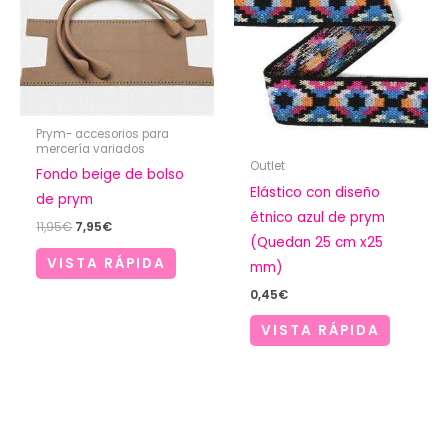
Prym- accesorios para
mercería variados
Outlet
Fondo beige de bolso
Elástico con diseño
de prym
étnico azul de prym
El
El
11,95
€
7,95
€
(Quedan 25 cm x25
precio
precio
original
actual
VISTA RÁPIDA
mm)
era:
es:
11,95€.
7,95€.
0,45
€
VISTA RÁPIDA