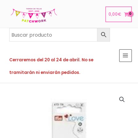
Ir
al
0,00
€
contenido
Cerraremos del 20 al 24 de abril. No se
tramitarán ni enviarán pedidos.