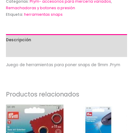
para
Categorías:
Prym- accesorios para mercería variados
,
poner
Remachadoras y botones a presión
Etiqueta:
herramientas snaps
snaps
de
9mm
.Prym
Descripción
cantidad
Valoraciones (0)
Juego de herramientas para poner snaps de 9mm .Prym
Productos relacionados