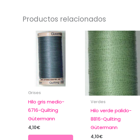
Productos relacionados
Grises
Hilo gris medio-
Verdes
6716-Quilting
Hilo verde palido-
Gütermann
8816-Quilting
Gütermann
4,10
€
4,10
€