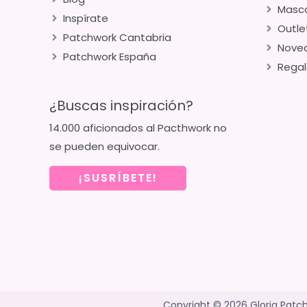
Masca
Inspírate
Outle
Patchwork Cantabria
Nove
Patchwork España
Regal
¿Buscas inspiración?
14.000 aficionados al Pacthwork no
se pueden equivocar.
¡SUSRÍBETE!
Copyright © 2026 Gloria Patc