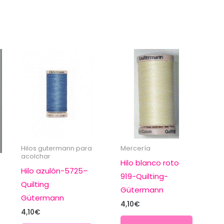
Hilos gutermann para
Mercería
acolchar
Hilo blanco roto
Hilo azulón-5725–
919-Quilting-
Quilting
Gütermann
Gütermann
4,10
€
4,10
€