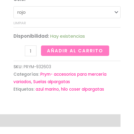
LIMPIAR
Disponibilidad:
Hay existencias
Hilos
AÑADIR AL CARRITO
variados
para
SKU:
PRYM-932603
coser
Categorías:
Prym- accesorios para mercería
las
variados
,
Suelas alpargatas
Etiquetas:
azul marino
,
hilo coser alpargatas
alpargatas.Prym
cantidad
iones (0)