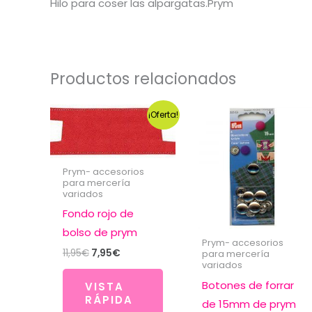
Hilo para coser las alpargatas.Prym
Productos relacionados
¡Oferta!
Prym- accesorios
para mercería
variados
Fondo rojo de
bolso de prym
Prym- accesorios
El
El
11,95
€
7,95
€
para mercería
precio
precio
variados
original
actual
Botones de forrar
VISTA
era:
es:
RÁPIDA
11,95€.
7,95€.
de 15mm de prym