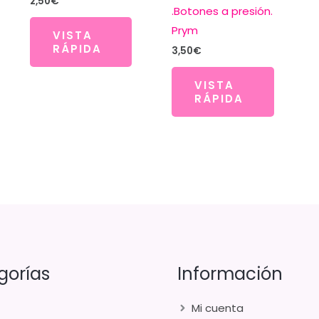
2,50
€
.Botones a presión.
Prym
VISTA
RÁPIDA
3,50
€
VISTA
RÁPIDA
gorías
Información
Mi cuenta