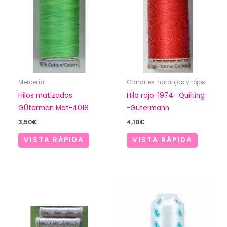
Mercería
Granates. naranjas y rojos
Hilos matizados
Hilo rojo-1974- Quilting
GÜterman Mat-4018
-Gütermann
3,50
€
4,10
€
VISTA RÁPIDA
VISTA RÁPIDA