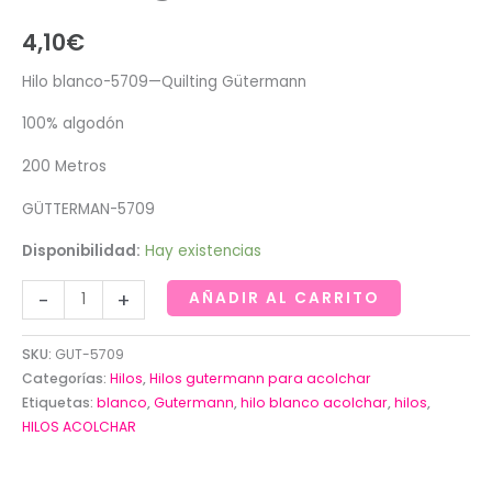
4,10
€
Hilo blanco-5709—Quilting Gütermann
100% algodón
200 Metros
GÜTTERMAN-5709
Disponibilidad:
Hay existencias
Hilo
-
+
AÑADIR AL CARRITO
blanco-
5709-
SKU:
GUT-5709
-
Categorías:
Hilos
,
Hilos gutermann para acolchar
-
Etiquetas:
blanco
,
Gutermann
,
hilo blanco acolchar
,
hilos
,
HILOS ACOLCHAR
Quilting
Gütermann
cantidad