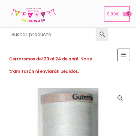
Ir
al
0,00
€
contenido
Cerraremos del 20 al 24 de abril. No se
tramitarán ni enviarán pedidos.