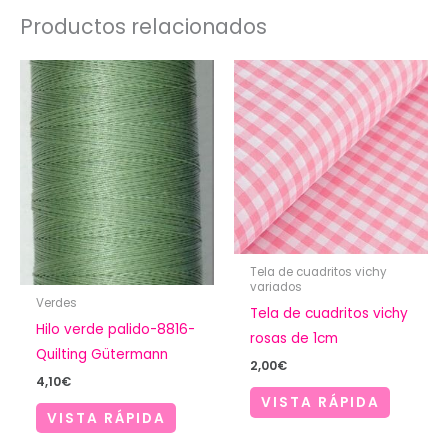
Productos relacionados
Tela de cuadritos vichy
variados
Verdes
Tela de cuadritos vichy
Hilo verde palido-8816-
rosas de 1cm
Quilting Gütermann
2,00
€
4,10
€
VISTA RÁPIDA
VISTA RÁPIDA