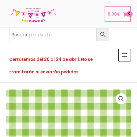
Ir
al
0,00
€
contenido
Cerraremos del 20 al 24 de abril. No se
tramitarán ni enviarán pedidos.