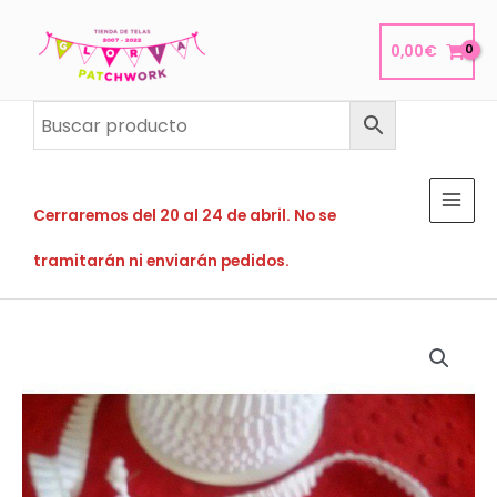
Ir
al
0,00
€
contenido
Cerraremos del 20 al 24 de abril. No se
tramitarán ni enviarán pedidos.