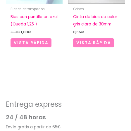
Bieses estampados
Grises
Bies con puntilla en azul
Cinta de bies de color
(Queda 1,25 )
gris claro de 30mm
El
El
1,30
€
1,00
€
0,65
€
precio
precio
original
actual
VISTA RÁPIDA
VISTA RÁPIDA
era:
es:
1,30€.
1,00€.
Entrega express
24 / 48 horas
Envío gratis a partir de 65€