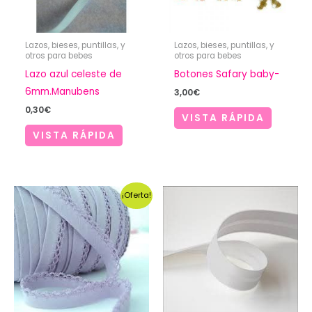
Lazos, bieses, puntillas, y
Lazos, bieses, puntillas, y
otros para bebes
otros para bebes
Lazo azul celeste de
Botones Safary baby-
6mm.Manubens
3,00
€
0,30
€
VISTA RÁPIDA
VISTA RÁPIDA
¡Oferta!