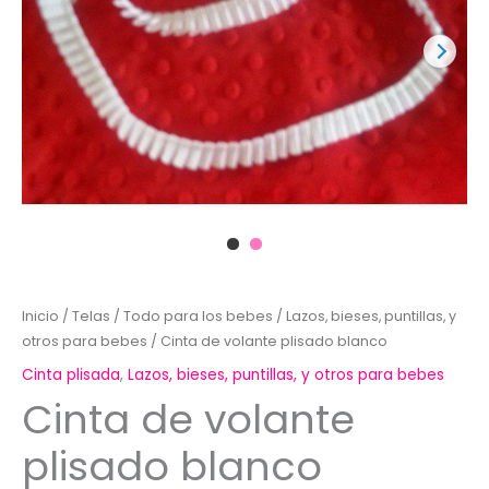
Inicio
/
Telas
/
Todo para los bebes
/
Lazos, bieses, puntillas, y
otros para bebes
/ Cinta de volante plisado blanco
Cinta plisada
,
Lazos, bieses, puntillas, y otros para bebes
Cinta de volante
plisado blanco