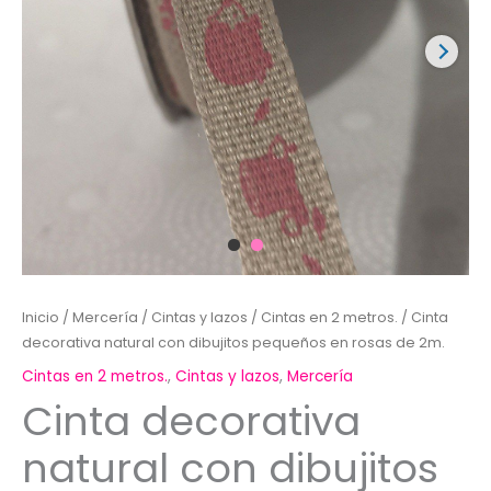
Inicio
/
Mercería
/
Cintas y lazos
/
Cintas en 2 metros.
/ Cinta
decorativa natural con dibujitos pequeños en rosas de 2m.
Cintas en 2 metros.
,
Cintas y lazos
,
Mercería
Cinta decorativa
natural con dibujitos