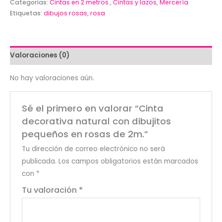
con
Categorías:
Cintas en 2 metros.
,
Cintas y lazos
,
Mercería
Etiquetas:
dibujos rosas
,
rosa
dibujitos
pequeños
en
rosas
Valoraciones (0)
de
2m.
No hay valoraciones aún.
cantidad
Sé el primero en valorar “Cinta
decorativa natural con dibujitos
pequeños en rosas de 2m.”
Tu dirección de correo electrónico no será
publicada.
Los campos obligatorios están marcados
con
*
Tu valoración
*