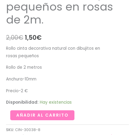
pequeños en rosas
de 2m.
El
El
2,00
€
1,50
€
precio
precio
Rollo cinta decorativa natural con dibujitos en
rosas pequeños
original
actual
Rollo de 2 metros
era:
es:
Anchura-10mm
2,00€.
1,50€.
Precio-2 €
Disponibilidad:
Hay existencias
Cinta
AÑADIR AL CARRITO
decorativa
natural
SKU:
CIN-30038-8