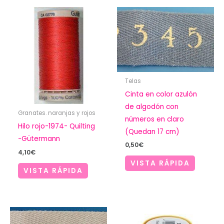
Telas
Cinta en color azulón
de algodón con
Granates. naranjas y rojos
números en claro
Hilo rojo-1974- Quilting
(Quedan 17 cm)
-Gütermann
0,50
€
4,10
€
VISTA RÁPIDA
VISTA RÁPIDA