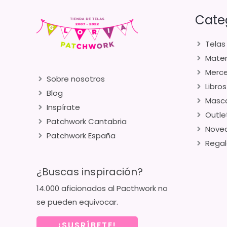
Cate
Telas
Mater
Merce
Sobre nosotros
Libros
Blog
Masca
Inspírate
Outle
Patchwork Cantabria
Nove
Patchwork España
Regal
¿Buscas inspiración?
14.000 aficionados al Pacthwork no
se pueden equivocar.
¡SUSRÍBETE!