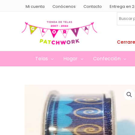
Ir
Mi cuenta
Conócenos
Contacto
Entrega en 2
al
contenido
Cerrare
Telas
Hogar
Confección