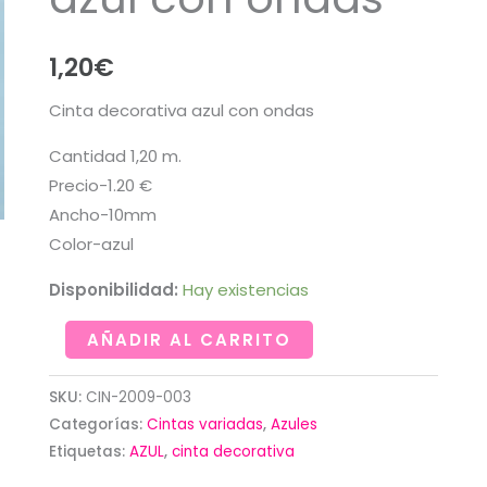
1,20
€
Cinta decorativa azul con ondas
Cantidad 1,20 m.
Precio-1.20 €
Ancho-10mm
Color-azul
Disponibilidad:
Hay existencias
Cinta
AÑADIR AL CARRITO
decorativa
azul
SKU:
CIN-2009-003
con
Categorías:
Cintas variadas
,
Azules
ondas
Etiquetas:
AZUL
,
cinta decorativa
cantidad