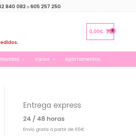
42 840 082
605 257 250
o
0,00
€
pedidos.
Navidad
Varios
Apartamentos
Entrega express
24 / 48 horas
Envío gratis a partir de 65€