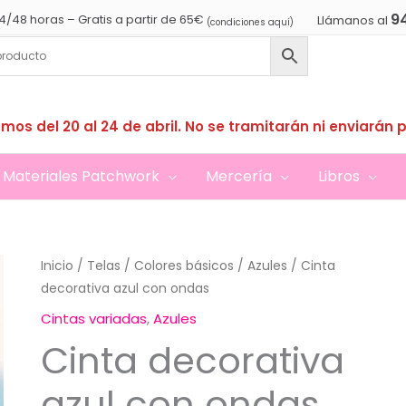
9
4/48 horas – Gratis a partir de 65€
Llámanos al
(condiciones aquí)
mos del 20 al 24 de abril. No se tramitarán ni enviarán 
Materiales Patchwork
Mercería
Libros
Inicio
/
Telas
/
Colores básicos
/
Azules
/ Cinta
decorativa azul con ondas
Cintas variadas
,
Azules
Cinta decorativa
azul con ondas