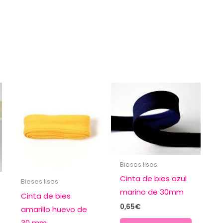
cantidad
Bieses lisos
Cinta de bies azul
Bieses lisos
marino de 30mm
Cinta de bies
0,65
€
amarillo huevo de
30 mm