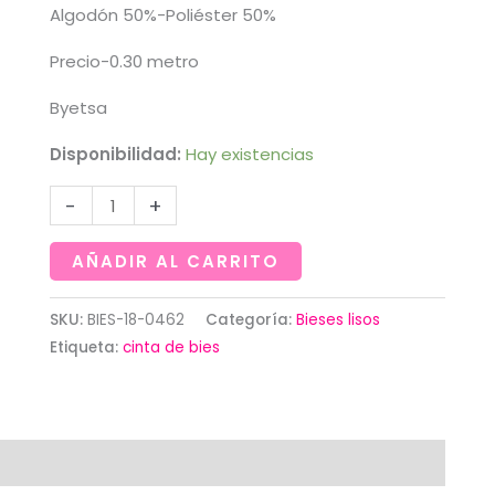
Algodón 50%-Poliéster 50%
Precio-0.30 metro
Byetsa
Disponibilidad:
Hay existencias
Cinta
-
+
de
bies
AÑADIR AL CARRITO
de
color
SKU:
BIES-18-0462
Categoría:
Bieses lisos
Etiqueta:
cinta de bies
verde
medio
de
18
mm