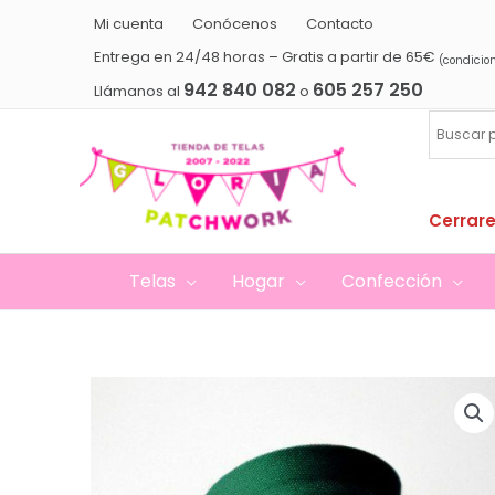
Ir
Mi cuenta
Conócenos
Contacto
al
Entrega en 24/48 horas – Gratis a partir de 65€
(condicio
contenido
942 840 082
605 257 250
Llámanos al
o
Cerrare
Telas
Hogar
Confección