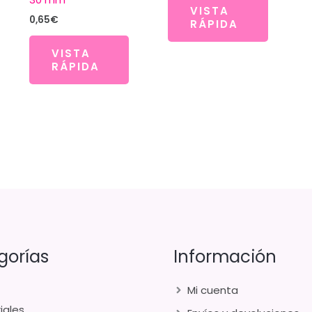
VISTA
0,65
€
RÁPIDA
VISTA
RÁPIDA
gorías
Información
Mi cuenta
iales