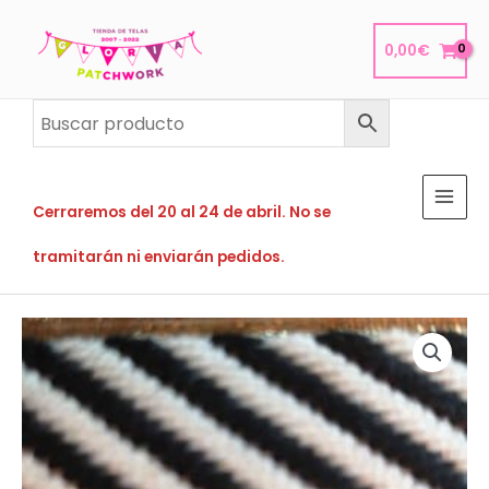
Ir
al
0,00
€
contenido
Cerraremos del 20 al 24 de abril. No se
tramitarán ni enviarán pedidos.