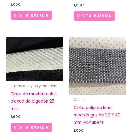
1,00
€
1,00
€
VISTA RÁPIDA
VISTA RÁPIDA
Cintas de nylon y algodón
Cinta de mochila color
Grises
blanco de algodón 25
Cinta polipropileno
mm
mochila gris de 30 Y 40
1,60
€
mm. Manubens
VISTA RÁPIDA
1,00
€