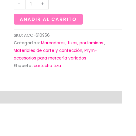
Cartucho
-
+
de
tiza
AÑADIR AL CARRITO
blanca
de
SKU:
ACC-610956
Categorías:
Marcadores, tizas, portaminas.
,
Love-
Materiales de corte y confección
,
Prym-
prym
accesorios para mercería variados
cantidad
Etiqueta:
cartucho tiza