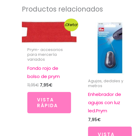
Productos relacionados
¡Oferta!
Prym- accesorios
para mercería
variados
Fondo rojo de
bolso de prym
Agujas, dedales y
El
El
11,95
€
7,95
€
metros
precio
precio
Enhebrador de
original
actual
VISTA
era:
es:
agujas con luz
RÁPIDA
11,95€.
7,95€.
led.Prym
7,95
€
VISTA