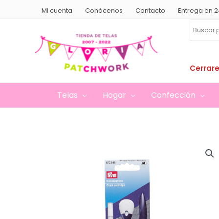
Ir
Mi cuenta
Conócenos
Contacto
Entrega en 2
al
contenido
Cerrare
Telas
Hogar
Confección