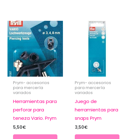
Prym- accesorios
Prym- accesorios
para mercería
para mercería
variados
variados
Herramientas para
Juego de
perforar para
herramientas para
teneza Vario. Prym
snaps Prym
5,50
€
3,50
€