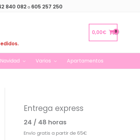
42 840 082
605 257 250
o
0,00
€
pedidos.
Navidad
Varios
Apartamentos
Entrega express
24 / 48 horas
Envío gratis a partir de 65€