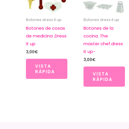
Botones dress it up
Botones dress it up
Botones de cosas
Botones de la
de medicina .Dress
cocina. The
it up
master chef.dress
it up-
3,00
€
3,00
€
VISTA
RÁPIDA
VISTA
RÁPIDA