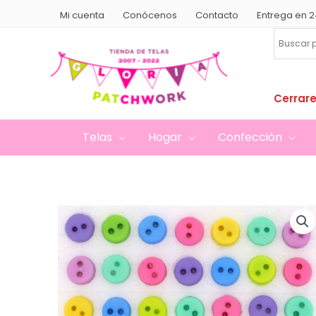
Ir
Mi cuenta
Conócenos
Contacto
Entrega en 2
al
contenido
Cerrare
Telas
Hogar
Confección