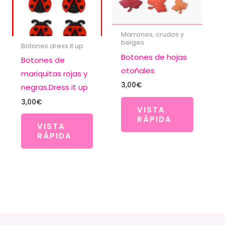
Marrones, crudos y
beiges
Botones dress it up
Botones de hojas
Botones de
otoñales
mariquitas rojas y
3,00
€
negras.Dress it up
3,00
€
VISTA
RÁPIDA
VISTA
RÁPIDA