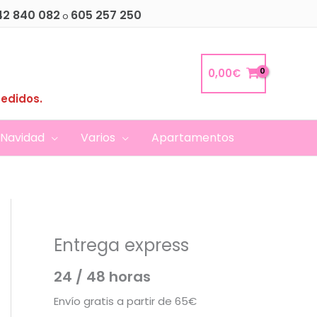
42 840 082
605 257 250
o
0,00
€
pedidos.
Navidad
Varios
Apartamentos
Entrega express
24 / 48 horas
Envío gratis a partir de 65€