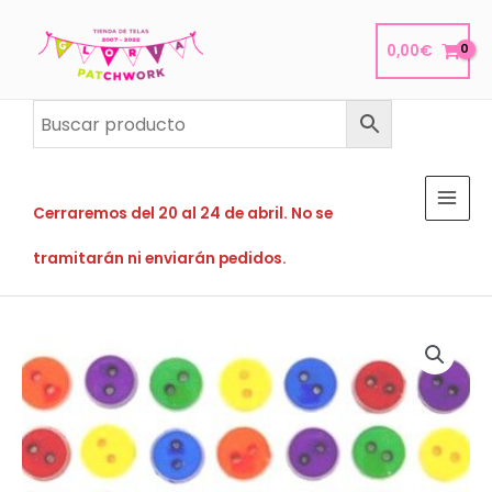
Ir
al
0,00
€
contenido
Cerraremos del 20 al 24 de abril. No se
tramitarán ni enviarán pedidos.