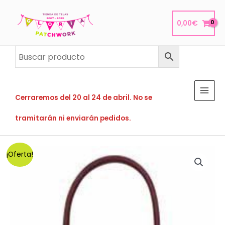
Ir
al
0,00
€
contenido
Cerraremos del 20 al 24 de abril. No se
tramitarán ni enviarán pedidos.
¡Oferta!