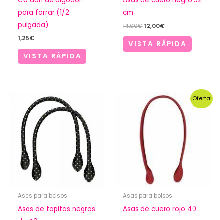
Cordón de algodón
Asas de cuero negro 52
para forrar (1/2
cm
pulgada)
El
El
14,00
€
12,00
€
precio
precio
1,25
€
original
actual
VISTA RÁPIDA
era:
es:
VISTA RÁPIDA
14,00€.
12,00€.
¡Oferta!
Asas para bolsos
Asas para bolsos
Asas de topitos negros
Asas de cuero rojo 40