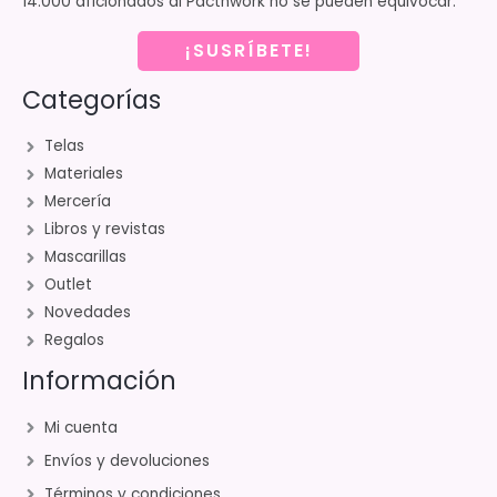
14.000 aficionados al Pacthwork no se pueden equivocar.
¡SUSRÍBETE!
Categorías
Telas
Materiales
Mercería
Libros y revistas
Mascarillas
Outlet
Novedades
Regalos
Información
Mi cuenta
Envíos y devoluciones
Términos y condiciones