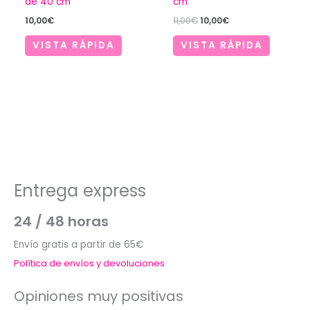
de 40 cm
cm
El
El
10,00
€
11,00
€
10,00
€
precio
precio
original
actual
VISTA RÁPIDA
VISTA RÁPIDA
era:
es:
11,00€.
10,00€.
Entrega express
24 / 48 horas
Envío gratis a partir de 65€
Política de envíos y devoluciones
Opiniones muy positivas