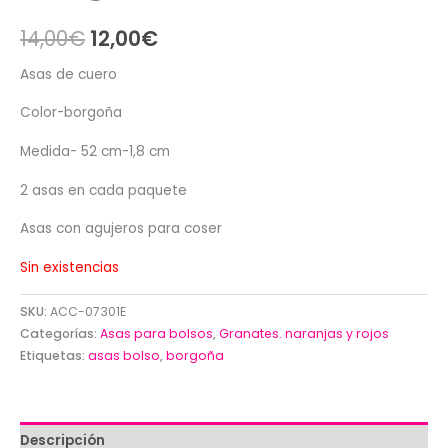
El
El
14,00
€
12,00
€
precio
precio
Asas de cuero
original
actual
Color-borgoña
era:
es:
Medida- 52 cm-1,8 cm
14,00€.
12,00€.
2 asas en cada paquete
Asas con agujeros para coser
Sin existencias
SKU:
ACC-07301E
Categorías:
Asas para bolsos
,
Granates. naranjas y rojos
Etiquetas:
asas bolso
,
borgoña
Descripción