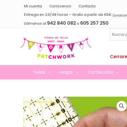
Ir
Mi cuenta
Conócenos
Contacto
al
Entrega en 24/48 horas – Gratis a partir de 65€
(condicio
contenido
942 840 082
605 257 250
Llámanos al
o
Cerrare
Telas
Hogar
Confección