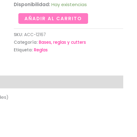
Disponibilidad:
Hay existencias
Anillos
AÑADIR AL CARRITO
adhesivos
antideslizantes
SKU:
ACC-12167
reglas
Categoría:
Bases, reglas y cutters
(24
Etiqueta:
Reglas
unidades)
cantidad
des)