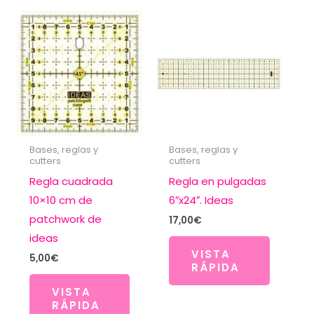
Bases, reglas y
Bases, reglas y
cutters
cutters
Regla cuadrada
Regla en pulgadas
10×10 cm de
6″x24″. Ideas
patchwork de
17,00
€
ideas
VISTA
5,00
€
RÁPIDA
VISTA
RÁPIDA