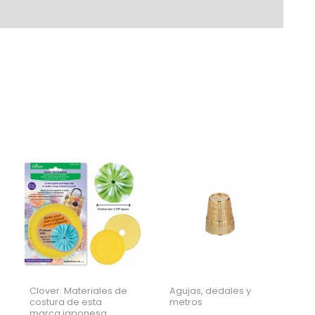
clover
(4973)
cantidad
Clover. Materiales de
Agujas, dedales y
costura de esta
metros
marca japonesa