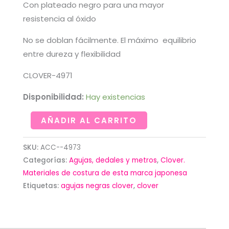
Con plateado negro para una mayor
resistencia al óxido
No se doblan fácilmente. El máximo equilibrio
entre dureza y flexibilidad
CLOVER-4971
Disponibilidad:
Hay existencias
Agujas
AÑADIR AL CARRITO
negras
largas
SKU:
ACC--4973
para
Categorías:
Agujas, dedales y metros
,
Clover.
coser
Materiales de costura de esta marca japonesa
Etiquetas:
agujas negras clover
,
clover
nº9-
10-
12
de