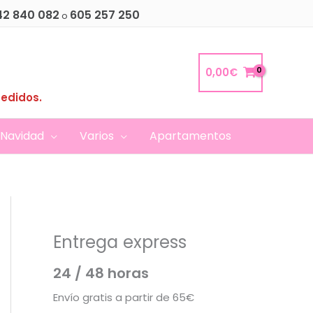
42 840 082
605 257 250
o
0,00
€
pedidos.
Navidad
Varios
Apartamentos
Entrega express
24 / 48 horas
Envío gratis a partir de 65€