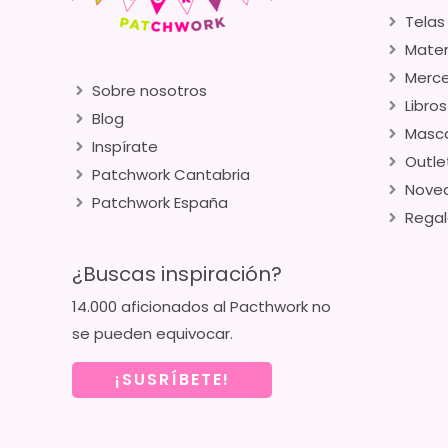
Telas
Mater
Merce
Sobre nosotros
Libros
Blog
Masca
Inspírate
Outle
Patchwork Cantabria
Nove
Patchwork España
Regal
¿Buscas inspiración?
14.000 aficionados al Pacthwork no
se pueden equivocar.
¡SUSRÍBETE!