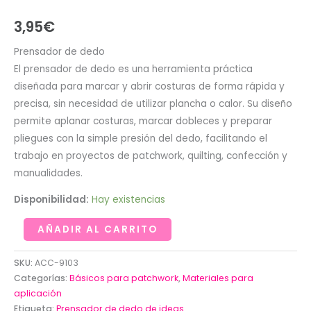
3,95
€
Prensador de dedo
El prensador de dedo es una herramienta práctica
diseñada para marcar y abrir costuras de forma rápida y
precisa, sin necesidad de utilizar plancha o calor. Su diseño
permite aplanar costuras, marcar dobleces y preparar
pliegues con la simple presión del dedo, facilitando el
trabajo en proyectos de patchwork, quilting, confección y
manualidades.
Disponibilidad:
Hay existencias
Prensador
AÑADIR AL CARRITO
de
dedo
SKU:
ACC-9103
de
Categorías:
Básicos para patchwork
,
Materiales para
aplicación
ideas
Etiqueta:
Prensador de dedo de ideas