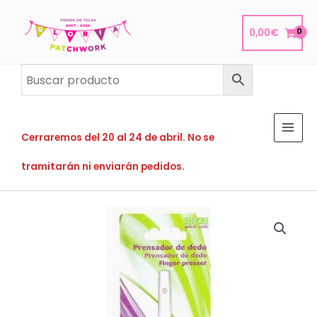
Ir
al
0,00
€
contenido
Cerraremos del 20 al 24 de abril. No se
tramitarán ni enviarán pedidos.