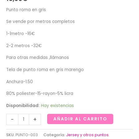
Punto roma en gris
Se vende por metros completos
1-1metro -16€
2-2 metros -32€
Para otras medidas ,llámanos
Tela de punto roma en gris marengo
Anchura-1.50
80% poliester-15-rayon-5% licra
Disponibilidad:
Hay existencias
Punto
-
+
AÑADIR AL CARRITO
roma
en
SKU:
PUNTO-003
Categoría:
Jersey y otros puntos.