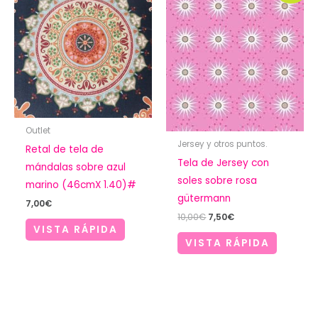
Outlet
Jersey y otros puntos.
Retal de tela de
Tela de Jersey con
mándalas sobre azul
soles sobre rosa
marino (46cmX 1.40)#
gütermann
7,00
€
El
El
10,00
€
7,50
€
precio
precio
VISTA RÁPIDA
original
actual
VISTA RÁPIDA
era:
es:
10,00€.
7,50€.