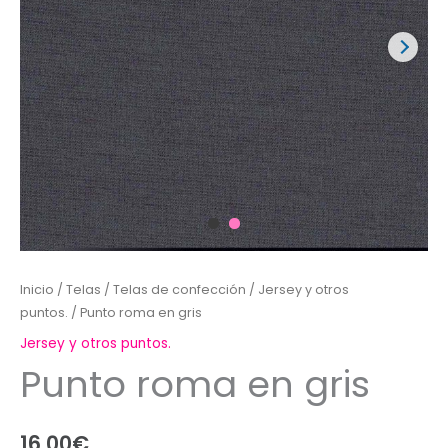
Inicio
/
Telas
/
Telas de confección
/
Jersey y otros
puntos.
/ Punto roma en gris
Jersey y otros puntos.
Punto roma en gris
16,00
€