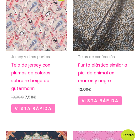
Jersey y otros puntos.
Telas de confección
Tela de jersey con
Punto elástico similar a
plumas de colores
piel de animal en
sobre re beige de
marrón y negro
gütermann
12,00
€
El
El
10,00
€
7,50
€
VISTA RÁPIDA
precio
precio
original
actual
VISTA RÁPIDA
era:
es:
10,00€.
7,50€.
¡Oferta!