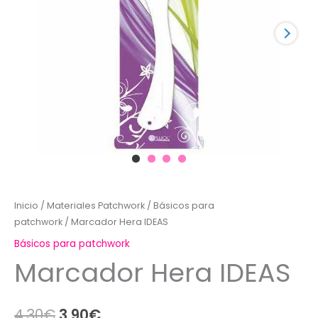
Inicio
/
Materiales Patchwork
/
Básicos para
patchwork
/ Marcador Hera IDEAS
Básicos para patchwork
Marcador Hera IDEAS
El
El
4,30
€
3,90
€