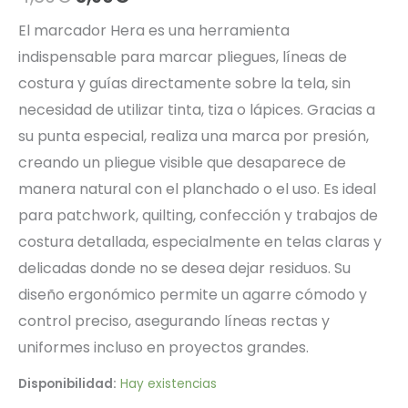
precio
precio
El marcador Hera es una herramienta
indispensable para marcar pliegues, líneas de
original
actual
costura y guías directamente sobre la tela, sin
era:
es:
necesidad de utilizar tinta, tiza o lápices. Gracias a
4,30€.
3,90€.
su punta especial, realiza una marca por presión,
creando un pliegue visible que desaparece de
manera natural con el planchado o el uso. Es ideal
para patchwork, quilting, confección y trabajos de
costura detallada, especialmente en telas claras y
delicadas donde no se desea dejar residuos. Su
diseño ergonómico permite un agarre cómodo y
control preciso, asegurando líneas rectas y
uniformes incluso en proyectos grandes.
Disponibilidad:
Hay existencias