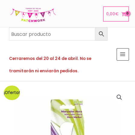
Ir
al
0,00
€
contenido
Cerraremos del 20 al 24 de abril. No se
tramitarán ni enviarán pedidos.
¡Oferta!