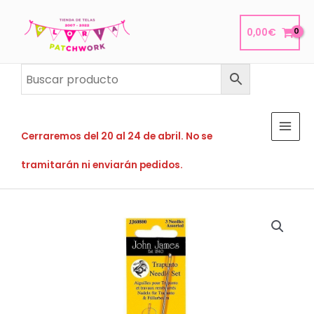
Ir
al
0,00
€
contenido
Cerraremos del 20 al 24 de abril. No se
tramitarán ni enviarán pedidos.